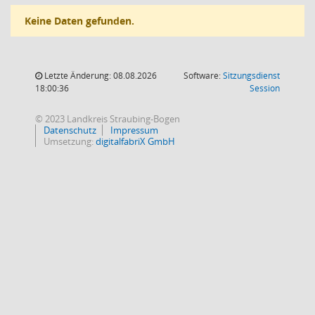
Keine Daten gefunden.
Letzte Änderung: 08.08.2026
Software:
Sitzungsdienst
(Wird in
18:00:36
Session
© 2023 Landkreis Straubing-Bogen
Datenschutz
Impressum
Umsetzung:
digitalfabriX GmbH