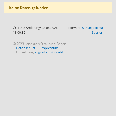
Keine Daten gefunden.
Letzte Änderung: 08.08.2026
Software:
Sitzungsdienst
(Wird in
18:00:36
Session
© 2023 Landkreis Straubing-Bogen
Datenschutz
Impressum
Umsetzung:
digitalfabriX GmbH