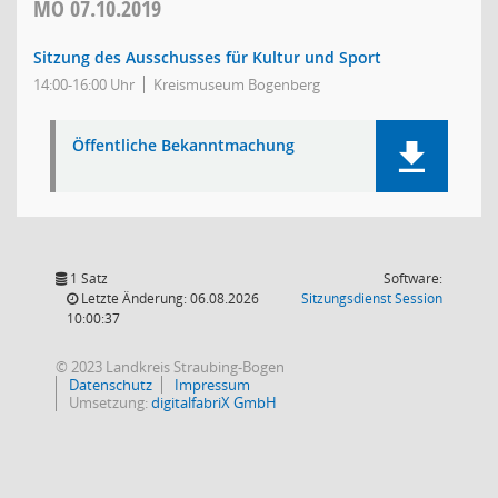
MO
07.10.2019
Sitzung des Ausschusses für Kultur und Sport
14:00-16:00 Uhr
Kreismuseum Bogenberg
Öffentliche Bekanntmachung
1 Satz
Software:
(Wird in
Letzte Änderung: 06.08.2026
Sitzungsdienst
Session
10:00:37
© 2023 Landkreis Straubing-Bogen
Datenschutz
Impressum
Umsetzung:
digitalfabriX GmbH