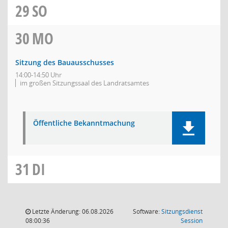
29
SO
30
MO
Sitzung des Bauausschusses
14:00-14:50 Uhr
im großen Sitzungssaal des Landratsamtes
Öffentliche Bekanntmachung
31
DI
Letzte Änderung: 06.08.2026
Software:
Sitzungsdienst
(Wird in
08:00:36
Session