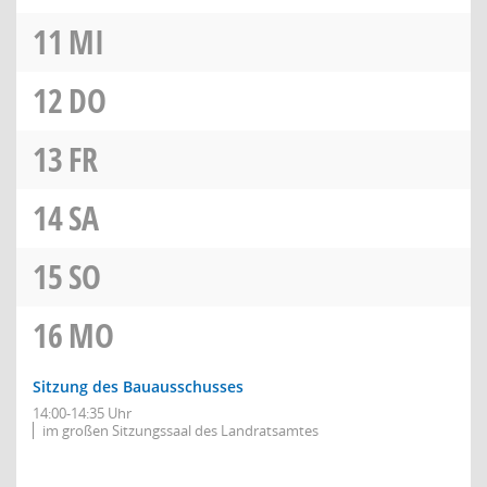
11
MI
12
DO
13
FR
14
SA
15
SO
16
MO
Sitzung des Bauausschusses
14:00-14:35 Uhr
im großen Sitzungssaal des Landratsamtes