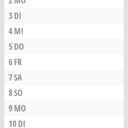
2
MO
3
DI
4
MI
5
DO
6
FR
7
SA
8
SO
9
MO
10
DI