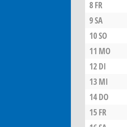
8
FR
9
SA
10
SO
11
MO
12
DI
13
MI
14
DO
15
FR