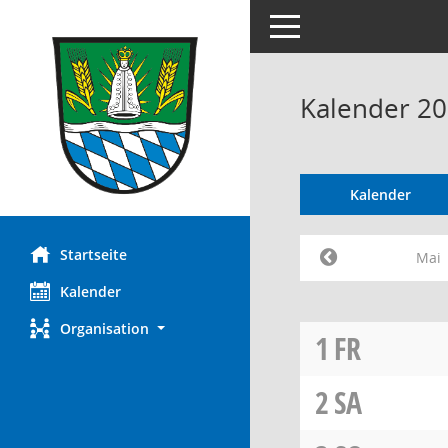
Toggle navigation
Kalender 20
Kalender
Startseite
Mai
Kalender
Organisation
1
FR
2
SA