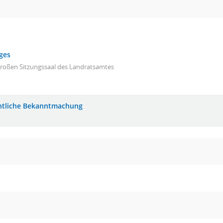
ges
großen Sitzungssaal des Landratsamtes
ntliche Bekanntmachung