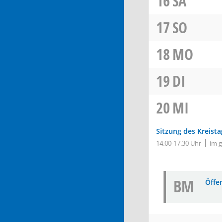
16
SA
17
SO
18
MO
19
DI
20
MI
Sitzung des Kreista
14:00-17:30 Uhr
im 
BM
Öffe