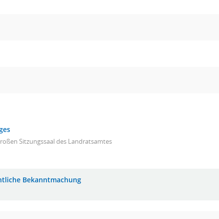
ges
großen Sitzungssaal des Landratsamtes
ntliche Bekanntmachung