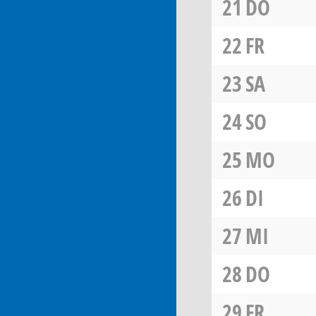
21
DO
22
FR
23
SA
24
SO
25
MO
26
DI
27
MI
28
DO
29
FR