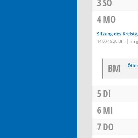
3
SO
4
MO
Sitzung des Kreista
14:00-15:20 Uhr
im 
BM
Öffe
5
DI
6
MI
7
DO