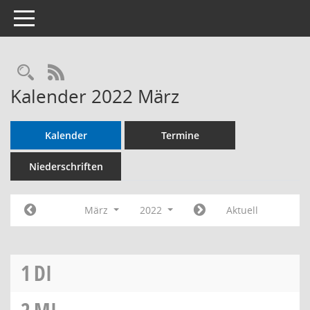
Toggle navigation
RSS-Feed
Kalender 2022 März
Kalender
Termine
Niederschriften
März
2022
Aktuell
1
DI