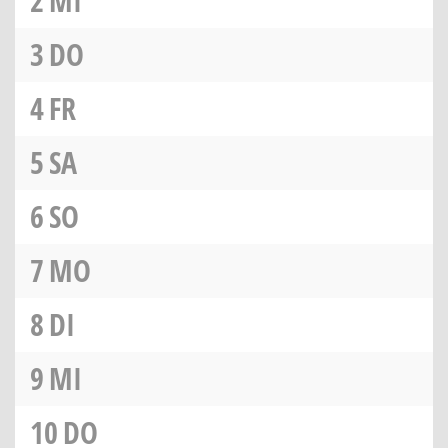
2
MI
3
DO
4
FR
5
SA
6
SO
7
MO
8
DI
9
MI
10
DO