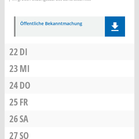
Öffentliche Bekanntmachung
22
DI
23
MI
24
DO
25
FR
26
SA
27
SO