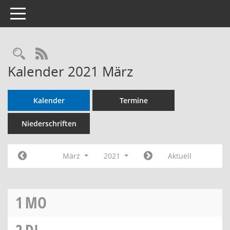
Toggle navigation
RSS-Feed
Kalender 2021 März
Kalender
Termine
Niederschriften
März
2021
Aktuell
1
MO