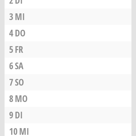
2
DI
3
MI
4
DO
5
FR
6
SA
7
SO
8
MO
9
DI
10
MI