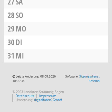
27
SA
28
SO
29
MO
30
DI
31
MI
Letzte Änderung: 08.08.2026
Software:
Sitzungsdienst
(Wird in
18:00:36
Session
© 2023 Landkreis Straubing-Bogen
Datenschutz
Impressum
Umsetzung:
digitalfabriX GmbH