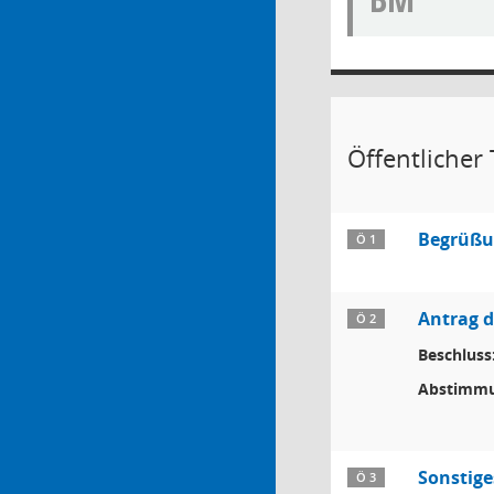
Öffentlicher T
Begrüßun
Ö 1
Antrag d
Ö 2
Beschluss
Abstimmu
Sonstige
Ö 3