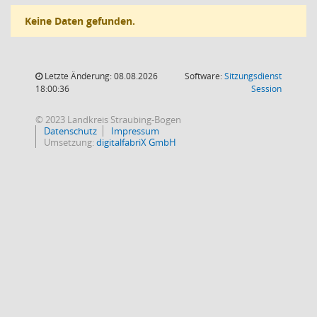
Keine Daten gefunden.
Letzte Änderung: 08.08.2026
Software:
Sitzungsdienst
(Wird in
18:00:36
Session
© 2023 Landkreis Straubing-Bogen
Datenschutz
Impressum
Umsetzung:
digitalfabriX GmbH