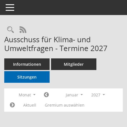
Toggle navigation
RSS-Feed
Ausschuss für Klima- und
Umweltfragen - Termine 2027
Informationen
Mitglieder
Sitzungen
Monat
Januar
2027
Aktuell
Gremium auswählen