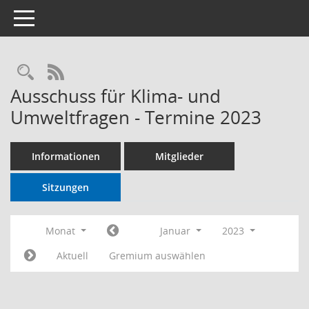
Toggle navigation
RSS-Feed
Ausschuss für Klima- und
Umweltfragen - Termine 2023
Informationen
Mitglieder
Sitzungen
Monat
Januar
2023
Aktuell
Gremium auswählen