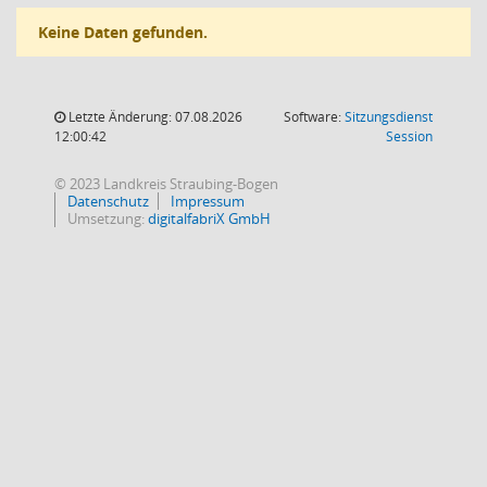
Keine Daten gefunden.
Letzte Änderung: 07.08.2026
Software:
Sitzungsdienst
(Wird in
12:00:42
Session
© 2023 Landkreis Straubing-Bogen
Datenschutz
Impressum
Umsetzung:
digitalfabriX GmbH