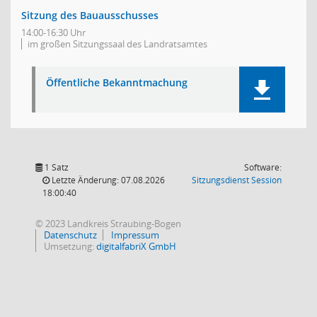
Sitzung des Bauausschusses
14:00-16:30 Uhr
im großen Sitzungssaal des Landratsamtes
Öffentliche Bekanntmachung
1 Satz
Software:
(Wird in
Letzte Änderung: 07.08.2026
Sitzungsdienst
Session
18:00:40
© 2023 Landkreis Straubing-Bogen
Datenschutz
Impressum
Umsetzung:
digitalfabriX GmbH