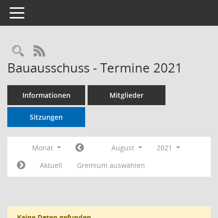
Toggle navigation
RSS-Feed
Bauausschuss - Termine 2021
Informationen
Mitglieder
Sitzungen
Monat
August
2021
Aktuell
Gremium auswählen
Keine Daten gefunden.