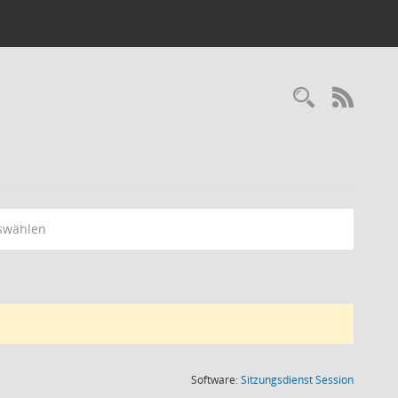
RSS-
swählen
(Wird in
Software:
Sitzungsdienst
Session