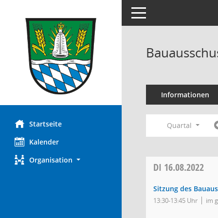
Toggle navigation
Bauausschus
Informationen
Startseite
Quartal
Kalender
Organisation
DI
16.08.2022
Sitzung des Bauau
13:30-13:45 Uhr
im 