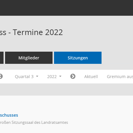
s - Termine 2022
Mitglieder
Sitzungen
Quartal 3
2022
Aktuell
Gremium au
sschusses
großen Sitzungssaal des Landratsamtes