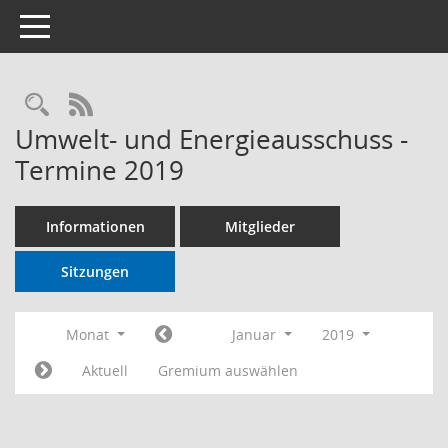
Toggle navigation
RSS-Feed
Umwelt- und Energieausschuss -
Termine 2019
Informationen
Mitglieder
Sitzungen
Monat
Januar
2019
Aktuell
Gremium auswählen