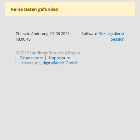
Keine Daten gefunden.
Letzte Änderung: 07.08.2026
Software:
Sitzungsdienst
(Wird in
18:00:40
Session
© 2023 Landkreis Straubing-Bogen
Datenschutz
Impressum
Umsetzung:
digitalfabriX GmbH