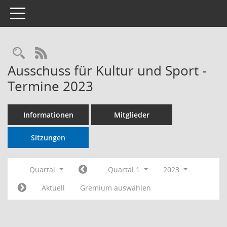
Toggle navigation
RSS-Feed
Ausschuss für Kultur und Sport -
Termine 2023
Informationen
Mitglieder
Sitzungen
Quartal
Quartal 1
2023
Aktuell
Gremium auswählen