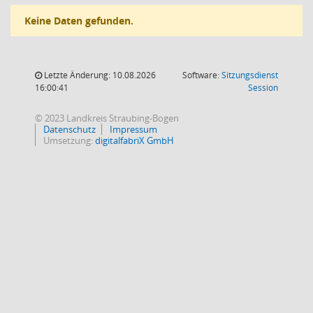
Keine Daten gefunden.
Letzte Änderung: 10.08.2026
Software:
Sitzungsdienst
(Wird in
16:00:41
Session
© 2023 Landkreis Straubing-Bogen
Datenschutz
Impressum
Umsetzung:
digitalfabriX GmbH