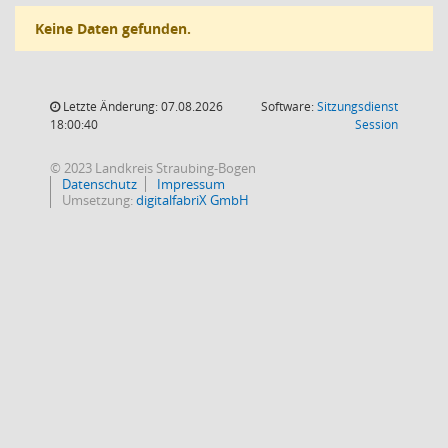
Keine Daten gefunden.
Letzte Änderung: 07.08.2026
Software:
Sitzungsdienst
(Wird in
18:00:40
Session
© 2023 Landkreis Straubing-Bogen
Datenschutz
Impressum
Umsetzung:
digitalfabriX GmbH