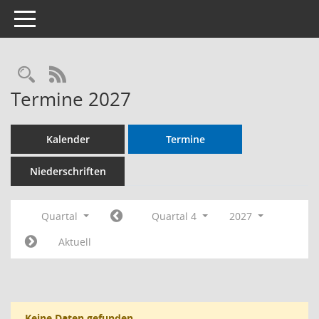
Toggle navigation
RSS-Feed
Termine 2027
Kalender
Termine
Niederschriften
Quartal
Quartal 4
2027
Aktuell
Keine Daten gefunden.