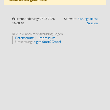
Letzte Änderung: 07.08.2026
Software:
Sitzungsdienst
(Wird in
16:00:40
Session
© 2023 Landkreis Straubing-Bogen
Datenschutz
Impressum
Umsetzung:
digitalfabriX GmbH