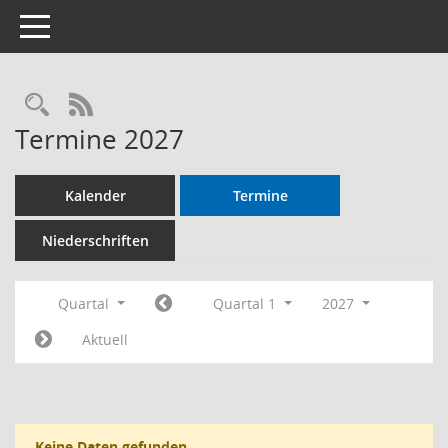
Toggle navigation
RSS-Feed
Termine 2027
Kalender
Termine
Niederschriften
Quartal
Quartal 1
2027
Aktuell
Keine Daten gefunden.