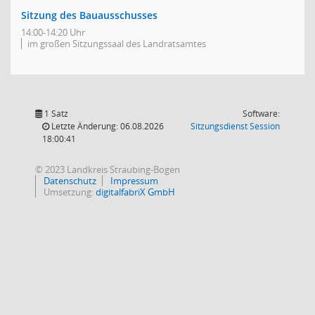
Sitzung des Bauausschusses
14:00-14:20 Uhr
im großen Sitzungssaal des Landratsamtes
1 Satz
Software:
(Wird in
Letzte Änderung: 06.08.2026
Sitzungsdienst
Session
18:00:41
© 2023 Landkreis Straubing-Bogen
Datenschutz
Impressum
Umsetzung:
digitalfabriX GmbH