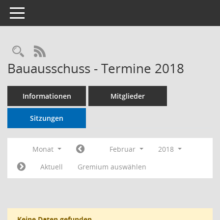
Toggle navigation
RSS-Feed
Bauausschuss - Termine 2018
Informationen
Mitglieder
Sitzungen
Monat
Februar
2018
Aktuell
Gremium auswählen
Keine Daten gefunden.