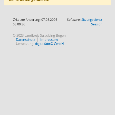
Letzte Änderung: 07.08.2026
Software:
Sitzungsdienst
(Wird in
08:00:36
Session
© 2023 Landkreis Straubing-Bogen
Datenschutz
Impressum
Umsetzung:
digitalfabriX GmbH