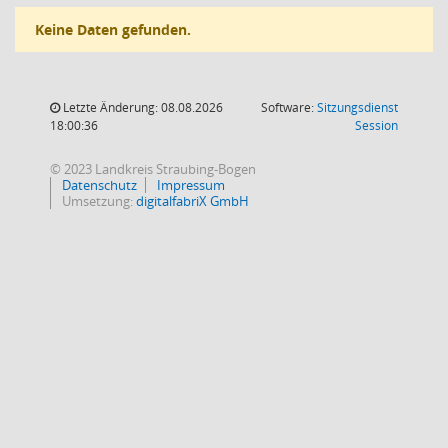
Keine Daten gefunden.
Letzte Änderung: 08.08.2026
Software:
Sitzungsdienst
(Wird in
18:00:36
Session
© 2023 Landkreis Straubing-Bogen
Datenschutz
Impressum
Umsetzung:
digitalfabriX GmbH