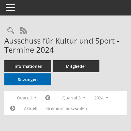
Toggle navigation
RSS-Feed
Ausschuss für Kultur und Sport -
Termine 2024
Informationen
Mitglieder
Sitzungen
Quartal
Quartal 3
2024
Aktuell
Gremium auswählen