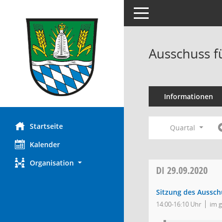
Toggle navigation
Ausschuss f
Informationen
Startseite
Quartal
Kalender
Organisation
DI
29.09.2020
Sitzung des Aussch
14:00-16:10 Uhr
im 