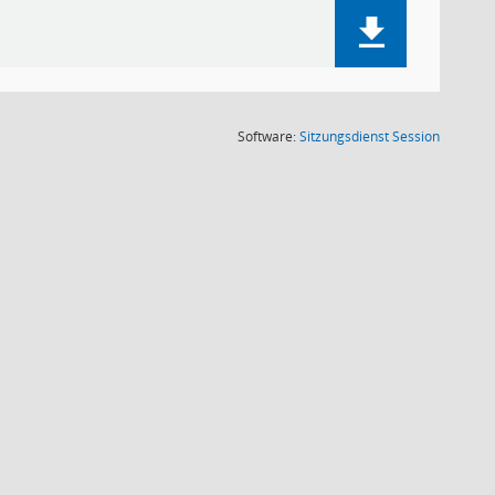
(Wird in
Software:
Sitzungsdienst
Session