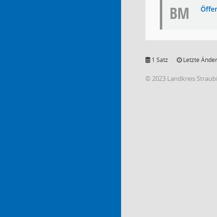
BM
Öffe
1 Satz
Letzte Änder
© 2023 Landkreis Strau