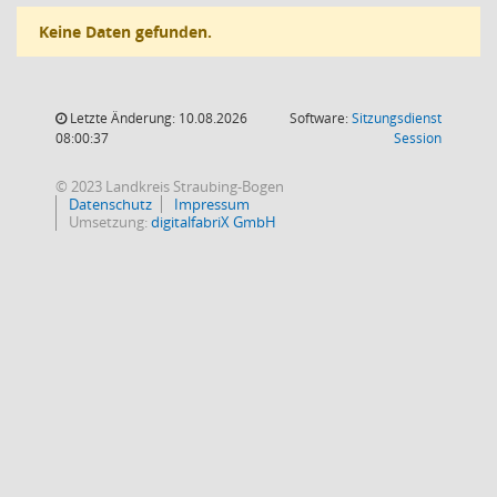
Keine Daten gefunden.
Letzte Änderung: 10.08.2026
Software:
Sitzungsdienst
(Wird in
08:00:37
Session
© 2023 Landkreis Straubing-Bogen
Datenschutz
Impressum
Umsetzung:
digitalfabriX GmbH