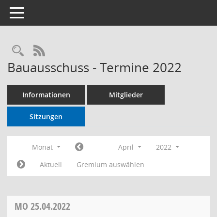
Toggle navigation
RSS-Feed
Bauausschuss - Termine 2022
Informationen
Mitglieder
Sitzungen
Monat
April
2022
Aktuell
Gremium auswählen
MO
25.04.2022