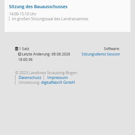
Sitzung des Bauausschusses
14:00-15:10 Uhr
im großen Sitzungssaal des Landratsamtes
1 Satz
Software:
(Wird in
Letzte Änderung: 08.08.2026
Sitzungsdienst
Session
18:00:36
© 2023 Landkreis Straubing-Bogen
Datenschutz
Impressum
Umsetzung:
digitalfabriX GmbH