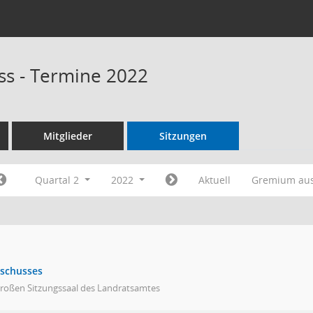
s - Termine 2022
Mitglieder
Sitzungen
Quartal 2
2022
Aktuell
Gremium au
sschusses
großen Sitzungssaal des Landratsamtes