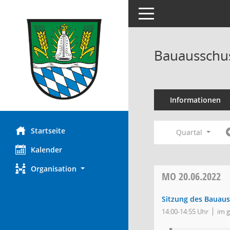
Toggle navigation
Bauausschus
Informationen
Startseite
Quartal
Kalender
Organisation
MO
20.06.2022
Sitzung des Bauau
14:00-14:55 Uhr
im 