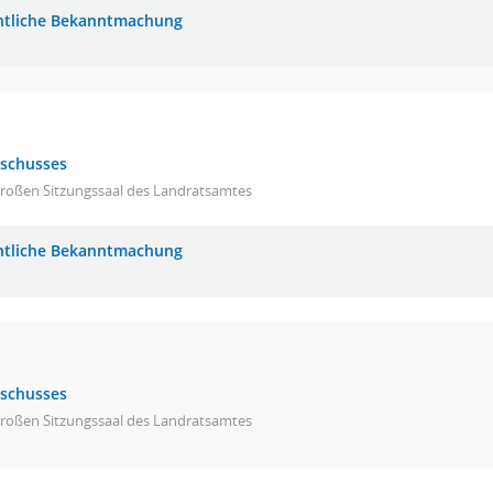
ntliche Bekanntmachung
sschusses
großen Sitzungssaal des Landratsamtes
ntliche Bekanntmachung
sschusses
großen Sitzungssaal des Landratsamtes