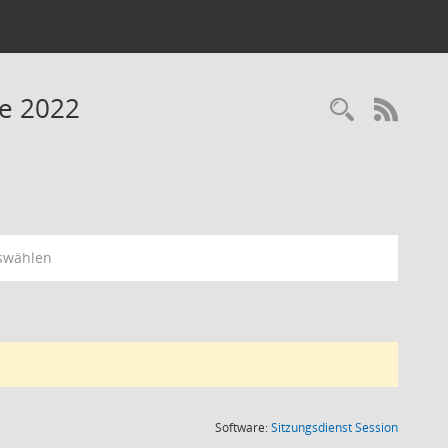
ne 2022
RSS-
swählen
(Wird in
Software:
Sitzungsdienst
Session