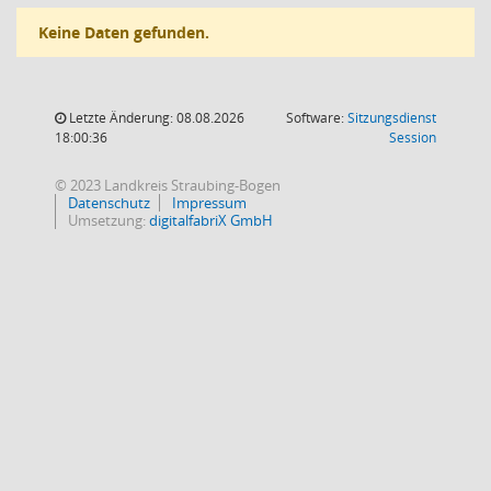
Keine Daten gefunden.
Letzte Änderung: 08.08.2026
Software:
Sitzungsdienst
(Wird in
18:00:36
Session
© 2023 Landkreis Straubing-Bogen
Datenschutz
Impressum
Umsetzung:
digitalfabriX GmbH