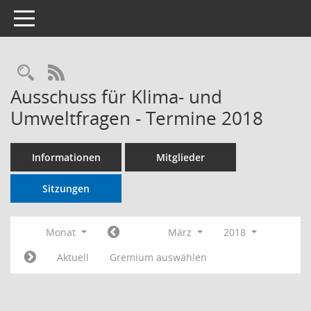
Toggle navigation
RSS-Feed
Ausschuss für Klima- und
Umweltfragen - Termine 2018
Informationen
Mitglieder
Sitzungen
Monat
März
2018
Aktuell
Gremium auswählen