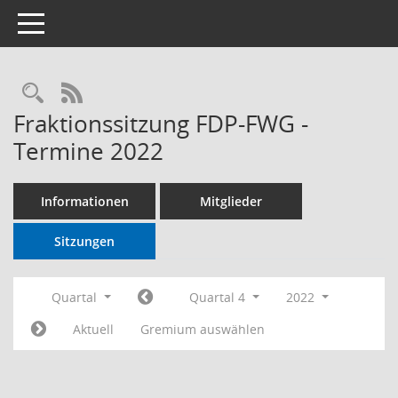
Toggle navigation
RSS-Feed
Fraktionssitzung FDP-FWG -
Termine 2022
Informationen
Mitglieder
Sitzungen
Quartal
Quartal 4
2022
Aktuell
Gremium auswählen