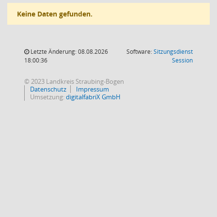
Keine Daten gefunden.
Letzte Änderung: 08.08.2026
Software:
Sitzungsdienst
(Wird in
18:00:36
Session
© 2023 Landkreis Straubing-Bogen
Datenschutz
Impressum
Umsetzung:
digitalfabriX GmbH