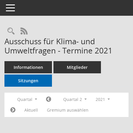
Toggle navigation
RSS-Feed
Ausschuss für Klima- und
Umweltfragen - Termine 2021
Informationen
Mitglieder
Sitzungen
Quartal
Quartal 2
2021
Aktuell
Gremium auswählen