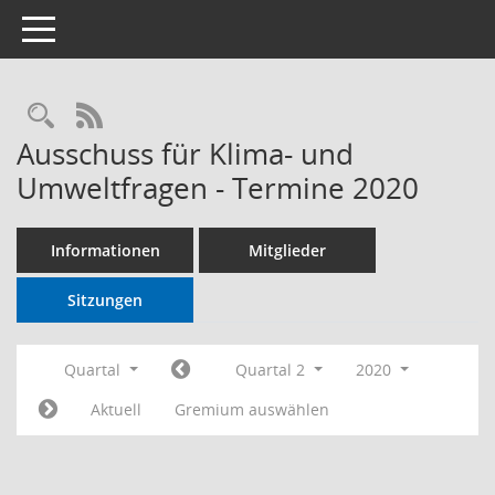
Toggle navigation
RSS-Feed
Ausschuss für Klima- und
Umweltfragen - Termine 2020
Informationen
Mitglieder
Sitzungen
Quartal
Quartal 2
2020
Aktuell
Gremium auswählen