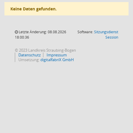
Keine Daten gefunden.
Letzte Änderung: 08.08.2026
Software:
Sitzungsdienst
(Wird in
18:00:36
Session
© 2023 Landkreis Straubing-Bogen
Datenschutz
Impressum
Umsetzung:
digitalfabriX GmbH