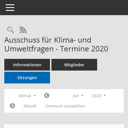
Toggle navigation
RSS-Feed
Ausschuss für Klima- und
Umweltfragen - Termine 2020
Informationen
Mitglieder
Sitzungen
Monat
Juli
2020
Aktuell
Gremium auswählen