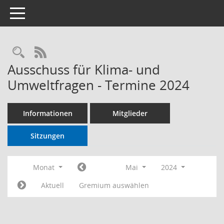
Toggle navigation
RSS-Feed
Ausschuss für Klima- und
Umweltfragen - Termine 2024
Informationen
Mitglieder
Sitzungen
Monat
Mai
2024
Aktuell
Gremium auswählen