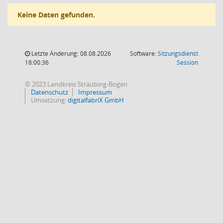
Keine Daten gefunden.
Letzte Änderung: 08.08.2026
Software:
Sitzungsdienst
(Wird in
18:00:36
Session
© 2023 Landkreis Straubing-Bogen
Datenschutz
Impressum
Umsetzung:
digitalfabriX GmbH