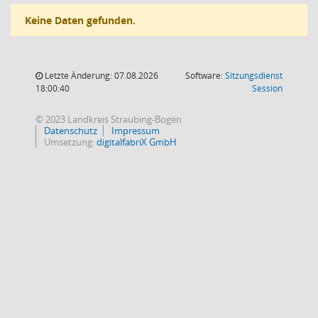
Keine Daten gefunden.
Letzte Änderung: 07.08.2026
Software:
Sitzungsdienst
(Wird in
18:00:40
Session
© 2023 Landkreis Straubing-Bogen
Datenschutz
Impressum
Umsetzung:
digitalfabriX GmbH