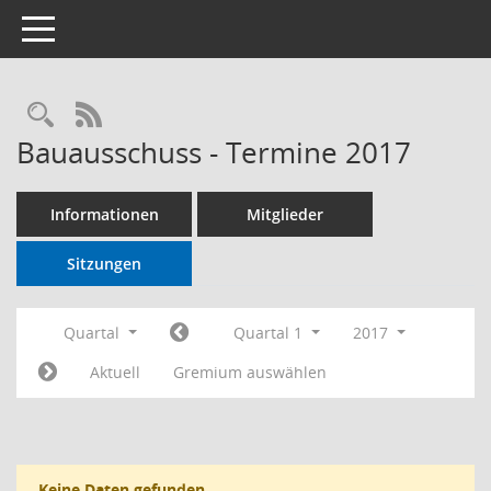
Toggle navigation
RSS-Feed
Bauausschuss - Termine 2017
Informationen
Mitglieder
Sitzungen
Quartal
Quartal 1
2017
Aktuell
Gremium auswählen
Keine Daten gefunden.