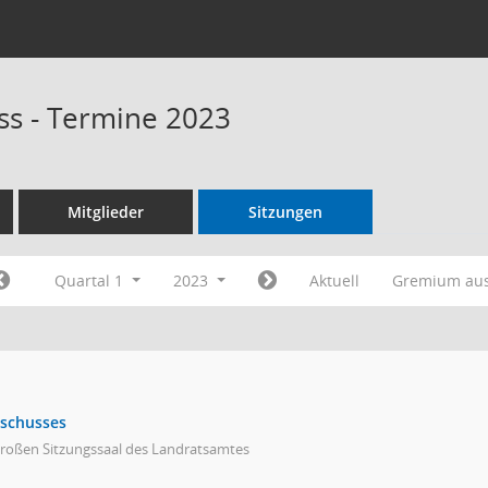
s - Termine 2023
Mitglieder
Sitzungen
Quartal 1
2023
Aktuell
Gremium au
sschusses
großen Sitzungssaal des Landratsamtes