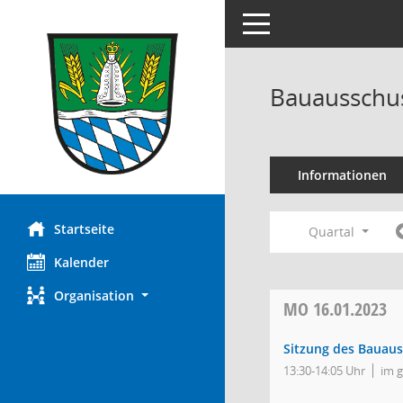
Toggle navigation
Bauausschus
Informationen
Startseite
Quartal
Kalender
Organisation
MO
16.01.2023
Sitzung des Bauau
13:30-14:05 Uhr
im 