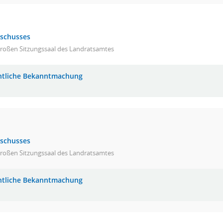
sschusses
großen Sitzungssaal des Landratsamtes
ntliche Bekanntmachung
sschusses
großen Sitzungssaal des Landratsamtes
ntliche Bekanntmachung