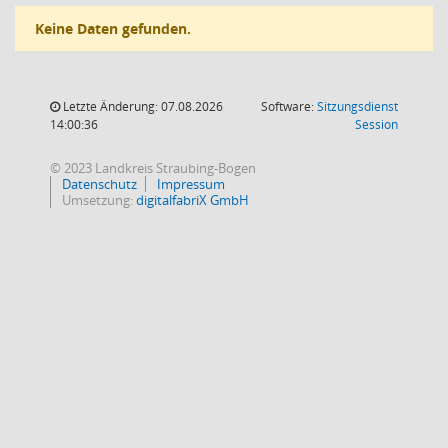
Keine Daten gefunden.
Letzte Änderung: 07.08.2026
Software:
Sitzungsdienst
(Wird in
14:00:36
Session
© 2023 Landkreis Straubing-Bogen
Datenschutz
Impressum
Umsetzung:
digitalfabriX GmbH