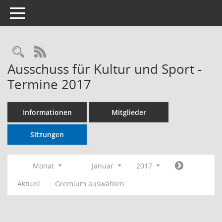
Toggle navigation
RSS-Feed
Ausschuss für Kultur und Sport -
Termine 2017
Informationen
Mitglieder
Sitzungen
Monat
Januar
2017
Aktuell
Gremium auswählen