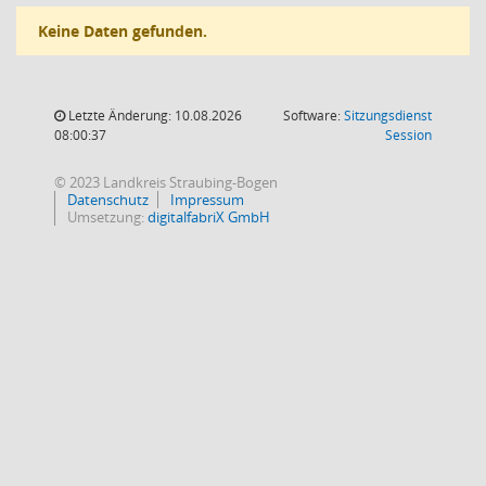
Keine Daten gefunden.
Letzte Änderung: 10.08.2026
Software:
Sitzungsdienst
(Wird in
08:00:37
Session
© 2023 Landkreis Straubing-Bogen
Datenschutz
Impressum
Umsetzung:
digitalfabriX GmbH