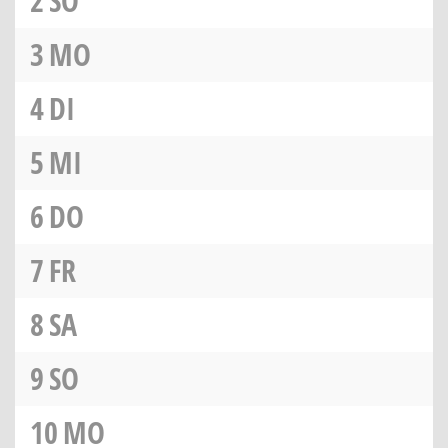
2
SO
3
MO
4
DI
5
MI
6
DO
7
FR
8
SA
9
SO
10
MO