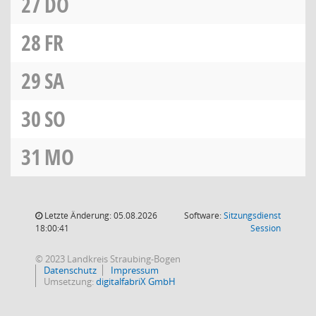
27
DO
28
FR
29
SA
30
SO
31
MO
Letzte Änderung: 05.08.2026
Software:
Sitzungsdienst
(Wird in
18:00:41
Session
© 2023 Landkreis Straubing-Bogen
Datenschutz
Impressum
Umsetzung:
digitalfabriX GmbH