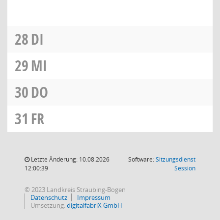
28
DI
29
MI
30
DO
31
FR
Letzte Änderung: 10.08.2026
Software:
Sitzungsdienst
(Wird in
12:00:39
Session
© 2023 Landkreis Straubing-Bogen
Datenschutz
Impressum
Umsetzung:
digitalfabriX GmbH