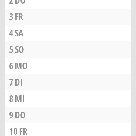
2
DO
3
FR
4
SA
5
SO
6
MO
7
DI
8
MI
9
DO
10
FR