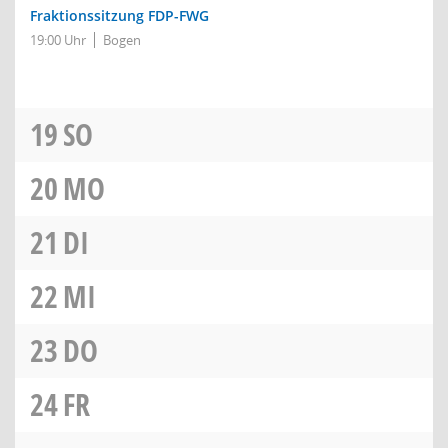
Fraktionssitzung FDP-FWG
19:00 Uhr
Bogen
19
SO
20
MO
21
DI
22
MI
23
DO
24
FR