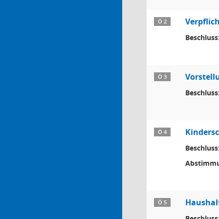
Verpflic
Ö 2
Beschluss
Vorstell
Ö 3
Beschluss
Kinders
Ö 4
Beschluss
Abstimmu
Haushalt
Ö 5
Beschluss