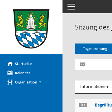
Toggle navigation
Sitzung des
Tagesordnung
Startseite
Kalender
Organisation
Informationen
Begrüßun
Ö 1