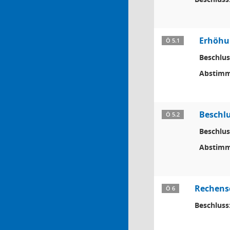
Erhöhun
Ö 5.1
Beschlus
Abstimm
Beschl
Ö 5.2
Beschlus
Abstimm
Rechensc
Ö 6
Beschluss