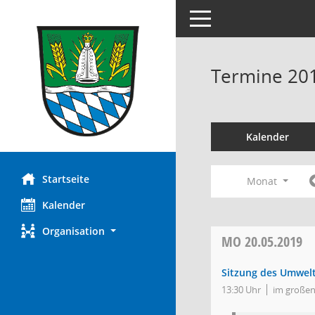
Toggle navigation
Termine 20
Kalender
Startseite
Monat
Kalender
Organisation
MO
20.05.2019
Sitzung des Umwel
13:30 Uhr
im großen