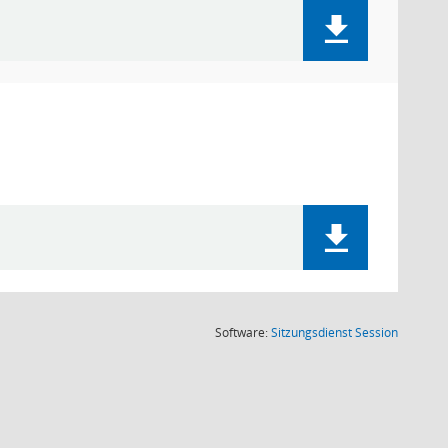
(Wird in
Software:
Sitzungsdienst
Session