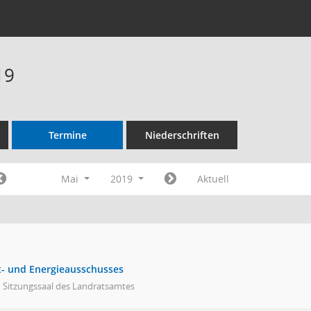
19
Termine
Niederschriften
Mai
2019
Aktuell
t- und Energieausschusses
 Sitzungssaal des Landratsamtes