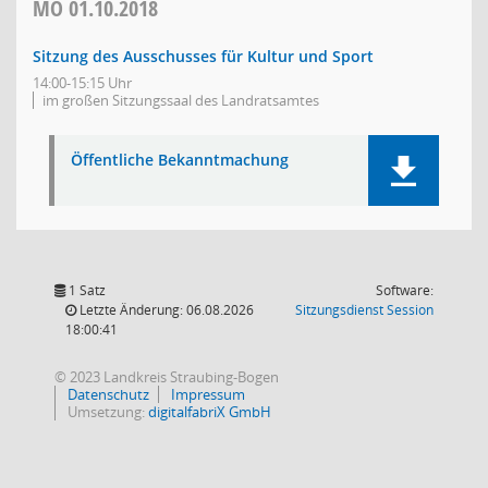
MO
01.10.2018
Sitzung des Ausschusses für Kultur und Sport
14:00-15:15 Uhr
im großen Sitzungssaal des Landratsamtes
Öffentliche Bekanntmachung
1 Satz
Software:
(Wird in
Letzte Änderung: 06.08.2026
Sitzungsdienst
Session
18:00:41
© 2023 Landkreis Straubing-Bogen
Datenschutz
Impressum
Umsetzung:
digitalfabriX GmbH