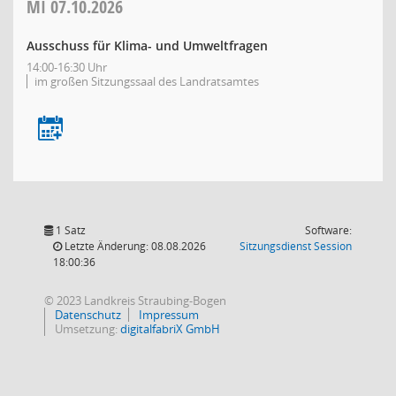
MI
07.10.2026
Ausschuss für Klima- und Umweltfragen
14:00-16:30 Uhr
im großen Sitzungssaal des Landratsamtes
1 Satz
Software:
(Wird in
Letzte Änderung: 08.08.2026
Sitzungsdienst
Session
18:00:36
© 2023 Landkreis Straubing-Bogen
Datenschutz
Impressum
Umsetzung:
digitalfabriX GmbH