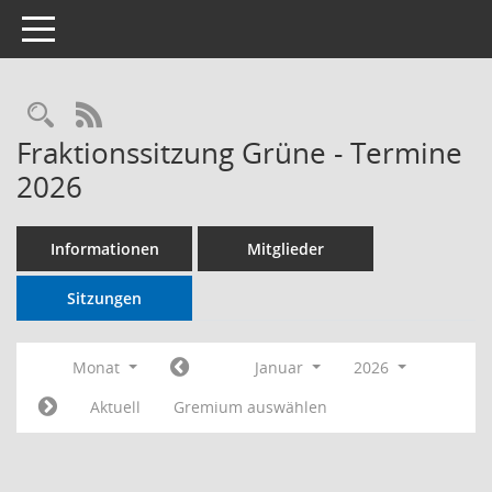
Toggle navigation
RSS-Feed
Fraktionssitzung Grüne - Termine
2026
Informationen
Mitglieder
Sitzungen
Monat
Januar
2026
Aktuell
Gremium auswählen