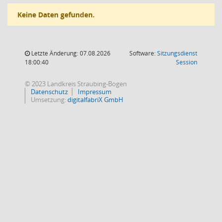
Keine Daten gefunden.
Letzte Änderung: 07.08.2026
Software:
Sitzungsdienst
(Wird in
18:00:40
Session
© 2023 Landkreis Straubing-Bogen
Datenschutz
Impressum
Umsetzung:
digitalfabriX GmbH