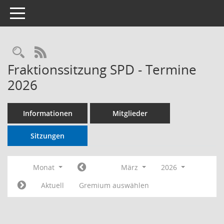
Toggle navigation
RSS-Feed
Fraktionssitzung SPD - Termine
2026
Informationen
Mitglieder
Sitzungen
Monat
März
2026
Aktuell
Gremium auswählen