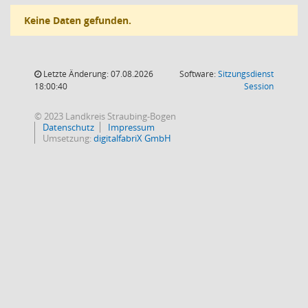
Keine Daten gefunden.
Letzte Änderung: 07.08.2026
Software:
Sitzungsdienst
(Wird in
18:00:40
Session
© 2023 Landkreis Straubing-Bogen
Datenschutz
Impressum
Umsetzung:
digitalfabriX GmbH