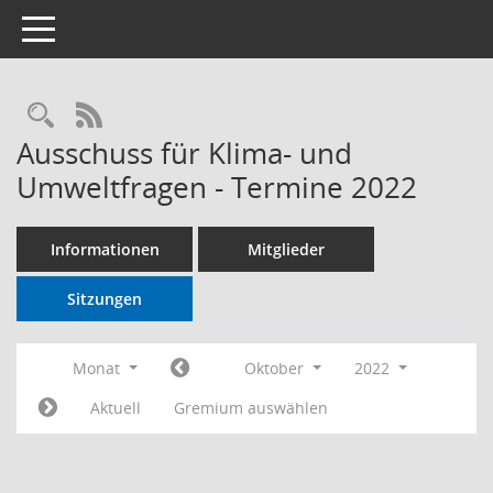
Toggle navigation
RSS-Feed
Ausschuss für Klima- und
Umweltfragen - Termine 2022
Informationen
Mitglieder
Sitzungen
Monat
Oktober
2022
Aktuell
Gremium auswählen