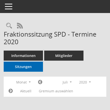
Toggle navigation
RSS-Feed
Fraktionssitzung SPD - Termine
2020
Informationen
Mitglieder
Sitzungen
Monat
Juli
2020
Aktuell
Gremium auswählen