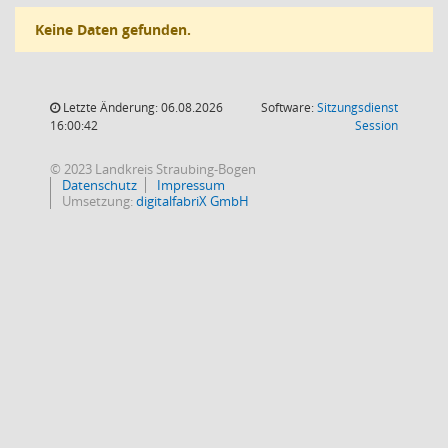
Keine Daten gefunden.
Letzte Änderung: 06.08.2026
Software:
Sitzungsdienst
(Wird in
16:00:42
Session
© 2023 Landkreis Straubing-Bogen
Datenschutz
Impressum
Umsetzung:
digitalfabriX GmbH