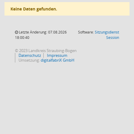
Keine Daten gefunden.
Letzte Änderung: 07.08.2026
Software:
Sitzungsdienst
(Wird in
18:00:40
Session
© 2023 Landkreis Straubing-Bogen
Datenschutz
Impressum
Umsetzung:
digitalfabriX GmbH