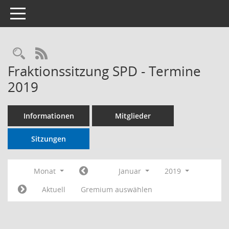
Toggle navigation
RSS-Feed
Fraktionssitzung SPD - Termine
2019
Informationen
Mitglieder
Sitzungen
Monat
Januar
2019
Aktuell
Gremium auswählen